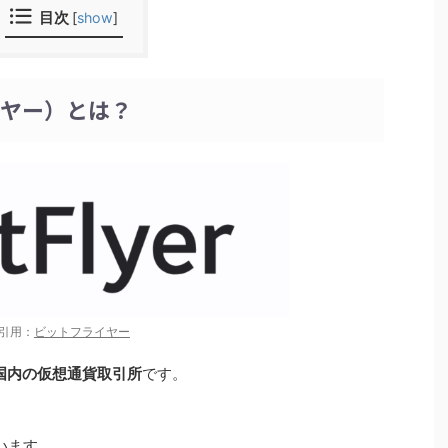
目次
[
show
]
イヤー）とは？
引用：
ビットフライヤー
国内の仮想通貨取引所
です。
ています。