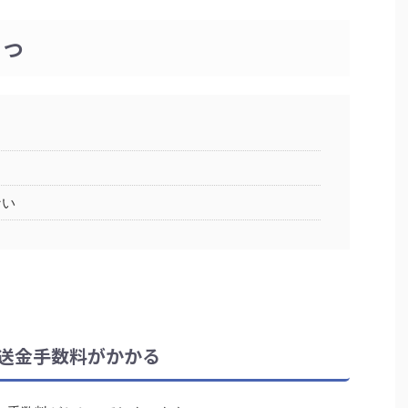
３つ
る
ない
送金手数料がかかる