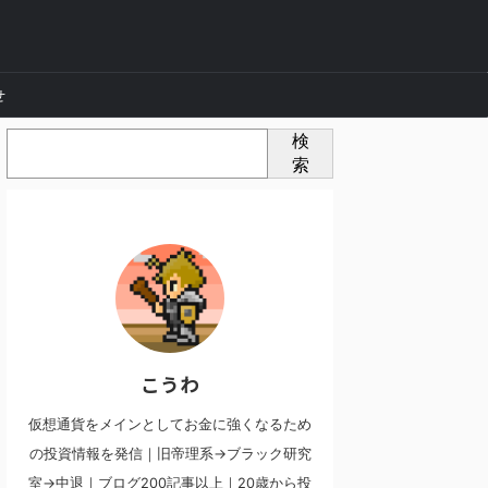
せ
検
索
こうわ
仮想通貨をメインとしてお金に強くなるため
の投資情報を発信｜旧帝理系→ブラック研究
室→中退｜ブログ200記事以上｜20歳から投