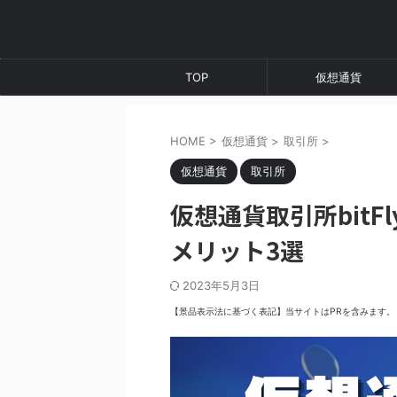
TOP
仮想通貨
HOME
>
仮想通貨
>
取引所
>
仮想通貨
取引所
仮想通貨取引所bitF
メリット3選
2023年5月3日
【景品表示法に基づく表記】当サイトはPRを含みます。