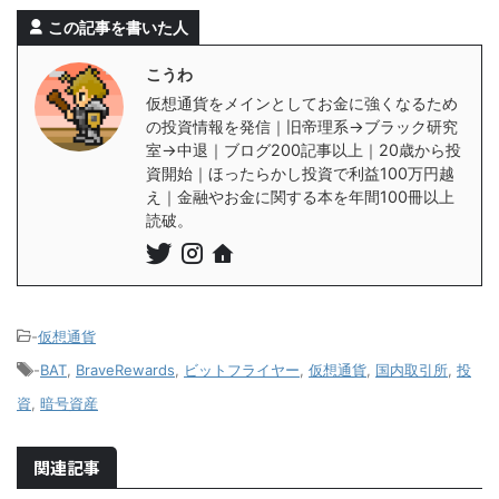
この記事を書いた人
こうわ
仮想通貨をメインとしてお金に強くなるため
の投資情報を発信｜旧帝理系→ブラック研究
室→中退｜ブログ200記事以上｜20歳から投
資開始｜ほったらかし投資で利益100万円越
え｜金融やお金に関する本を年間100冊以上
読破。
-
仮想通貨
-
BAT
,
BraveRewards
,
ビットフライヤー
,
仮想通貨
,
国内取引所
,
投
資
,
暗号資産
関連記事