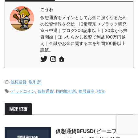
こうわ
仮想通貨をメインとしてお金に強くなるため
の投資情報を発信｜旧帝理系→ブラック研究
室→中退｜ブログ200記事以上｜20歳から投
資開始｜ほったらかし投資で利益100万円越
え｜金融やお金に関する本を年間100冊以上
読破。
-
仮想通貨
,
取引所
-
ビットコイン
,
仮想通貨
,
国内取引所
,
暗号資産
,
積立
関連記事
仮想通貨BFUSD(ビーエフユー