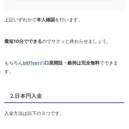
上記いずれかで
本人確認
を行います。
最短10分でできる
のでサクッと終わらせましょう。
もちろん
bitFlyer
の
口座開設・維持は完全無料
でできま
す。
2.日本円入金
入金方法は以下の３つです。