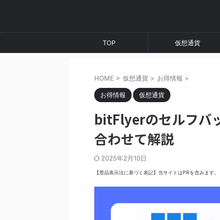
TOP
仮想通貨
HOME
>
仮想通貨
>
お得情報
>
お得情報
仮想通貨
bitFlyerのセル
合わせて解説
2025年2月10日
【景品表示法に基づく表記】当サイトはPRを含みます。