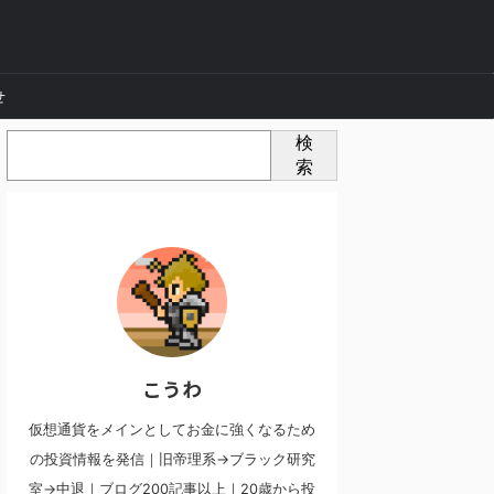
せ
検
索
こうわ
仮想通貨をメインとしてお金に強くなるため
の投資情報を発信｜旧帝理系→ブラック研究
室→中退｜ブログ200記事以上｜20歳から投