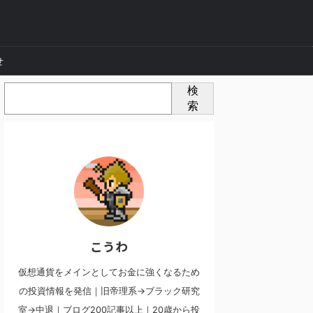
せ
検
索
こうわ
仮想通貨をメインとしてお金に強くなるため
の投資情報を発信｜旧帝理系→ブラック研究
室→中退｜ブログ200記事以上｜20歳から投