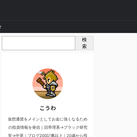
せ
検
索
こうわ
仮想通貨をメインとしてお金に強くなるため
の投資情報を発信｜旧帝理系→ブラック研究
室→中退｜ブログ200記事以上｜20歳から投