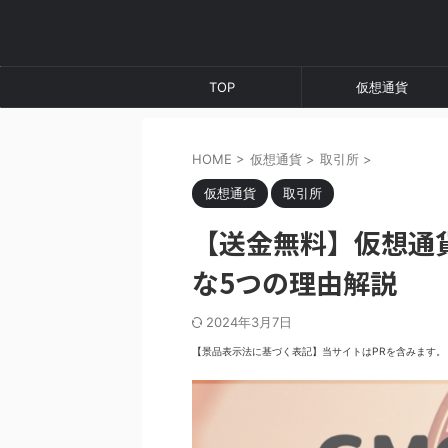
TOP
仮想通貨
HOME
>
仮想通貨
>
取引所
>
仮想通貨
取引所
【送金無料】仮想通
な5つの理由解説
2024年3月7日
【景品表示法に基づく表記】当サイトはPRを含みます。