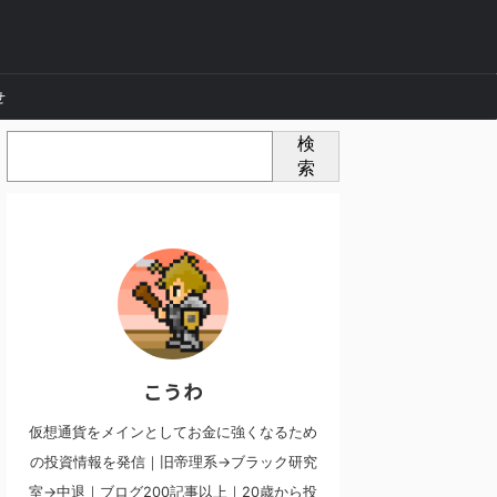
せ
検
索
こうわ
仮想通貨をメインとしてお金に強くなるため
の投資情報を発信｜旧帝理系→ブラック研究
室→中退｜ブログ200記事以上｜20歳から投