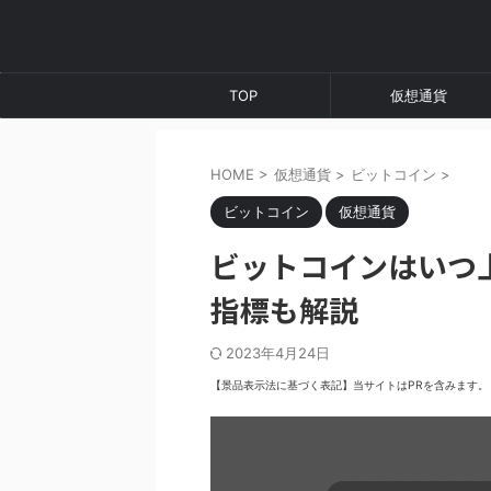
TOP
仮想通貨
HOME
>
仮想通貨
>
ビットコイン
>
ビットコイン
仮想通貨
ビットコインはいつ
指標も解説
2023年4月24日
【景品表示法に基づく表記】当サイトはPRを含みます。