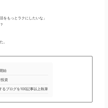
活をもっとラクにしたいな」
？
た。
開始
桁投資
するブログを100記事以上執筆