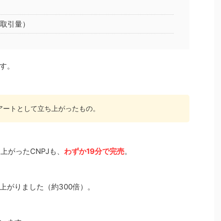
の取引量）
す。
ンアートとして立ち上がったもの。
上がったCNPJも、
わずか19分で完売
。
で値上がりました（約300倍）。