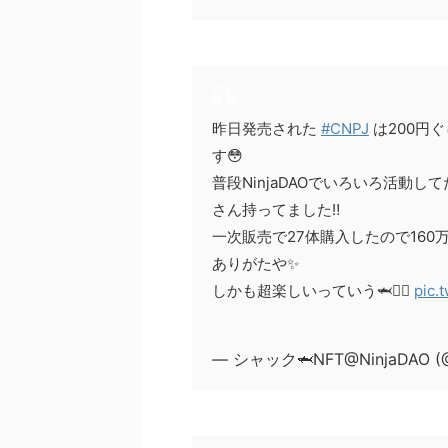
昨日発売された
#CNPJ
は200円
す😳
普段NinjaDAOでいろいろ活動
さん持ってました‼️
一次販売で27体購入したので160
ありがたや✨
しかも超楽しいっていう🦈❤️‍🔥
pic.
— シャック🦈NFT@NinjaDAO (