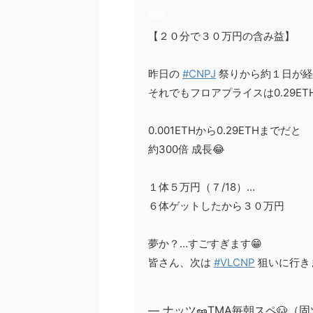
【２０分で３０万円の含み益】
昨日の
#CNPJ
祭りから約１日が経
それでもフロアプライスは0.29ETH.
0.001ETHから0.29ETHまでだと
約300倍 成長😂
１体５万円（７/18）…
６体ゲットしたから３０万円
夢か？…すごすぎます😁
皆さん、次は
#VLCNP
狙いに行き
— ナッツ🥜TMA毎朝スペ🐶（固ツ