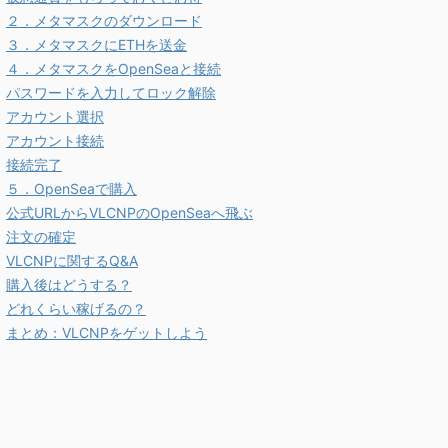
２．メタマスクのダウンロード
３．メタマスクにETHを送金
４．メタマスクをOpenSeaと接続
パスワードを入力してロック解除
アカウント選択
アカウント接続
接続完了
５．OpenSeaで購入
公式URLからVLCNPのOpenSeaへ飛ぶ
注文の確定
VLCNPに関するQ&A
購入後はどうする？
どれくらい稼げるの？
まとめ：VLCNPをゲットしよう