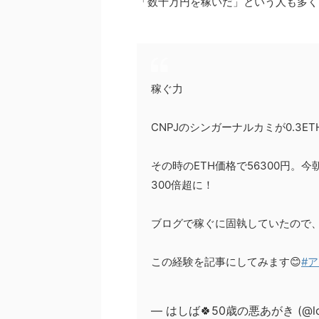
「数十万円を稼いだ」という人も多く
稼ぐ力
CNPJのシンガーナルカミが0.3ET
その時のETH価格で56300円。今
300倍超に！
ブログで稼ぐに固執していたので
この経験を記事にしてみます😊
#
— はしば🍀50歳の悪あがき (@lo