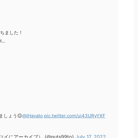
ちました！
..
ましょう😌
@IHayato
pic.twitter.com/ui43URyYXF
イにアーカイブ） (@nuts99to)
July 17, 2022