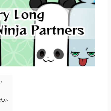
い
りたい