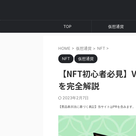
TOP
仮想通貨
HOME
>
仮想通貨
>
NFT
>
NFT
仮想通貨
【NFT初心者必見】
を完全解説
2023年2月7日
【景品表示法に基づく表記】当サイトはPRを含みます。