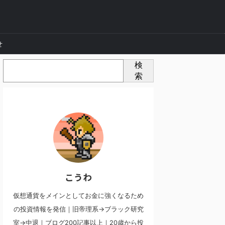
せ
検
索
こうわ
仮想通貨をメインとしてお金に強くなるため
の投資情報を発信｜旧帝理系→ブラック研究
室→中退｜ブログ200記事以上｜20歳から投