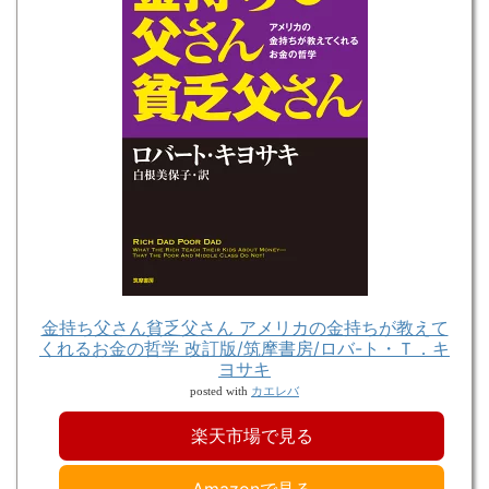
金持ち父さん貧乏父さん アメリカの金持ちが教えて
くれるお金の哲学 改訂版/筑摩書房/ロバ-ト・Ｔ．キ
ヨサキ
カエレバ
posted with
楽天市場で見る
Amazonで見る