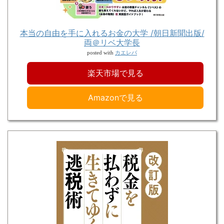
本当の自由を手に入れるお金の大学 /朝日新聞出版/
両＠リベ大学長
カエレバ
posted with
楽天市場で見る
Amazonで見る