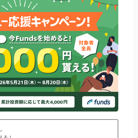
ン
らえる！