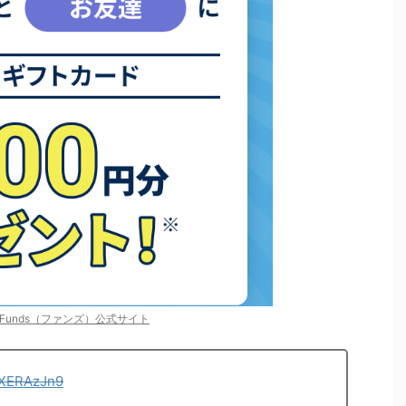
Funds（ファンズ）公式サイト
kZXERAzJn9