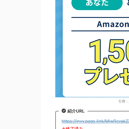
引用：
紹介URL
https://invy.page.link/MjwRcva
↑終了済み