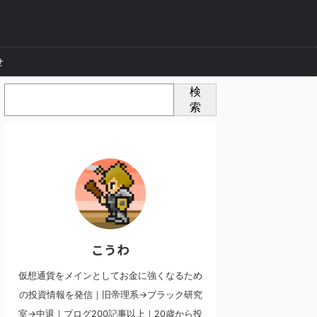
せ
検
索
こうわ
仮想通貨をメインとしてお金に強くなるため
の投資情報を発信｜旧帝理系→ブラック研究
室→中退｜ブログ200記事以上｜20歳から投