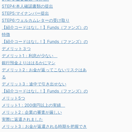
STEP4:本人確認書類の提出
STEP5:マイナンバー提出
STEP6:ウェルカムレターの受け取り
【紹介コードはなし！】Funds（ファンズ）の
特徴
【紹介コードはなし！】Funds（ファンズ）の
デメリット３つ
デメリット1：利息が少ない
銀行預金よりははるかにマシ
デメリット2：お金が返ってこないリスクはあ
る
デメリット3：途中で引き出せない
【紹介コードはなし！】Funds（ファンズ）の
メリット5つ
メリット1：200億円以上の実績
メリット2：企業の審査が厳しい
実際に返還されました
メリット3：お金が返還される時期を把握でき