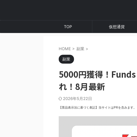
TOP
仮想通貨
HOME
>
副業
>
副業
5000円獲得！Fu
れ！8月最新
2026年5月22日
【景品表示法に基づく表記】当サイトはPRを含みます。