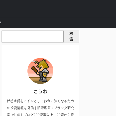
せ
検
索
こうわ
仮想通貨をメインとしてお金に強くなるため
の投資情報を発信｜旧帝理系→ブラック研究
室→中退｜ブログ200記事以上｜20歳から投