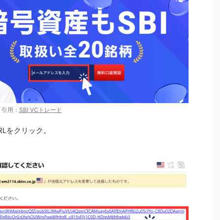
引用：
SBI VCトレード
RLをクリック。