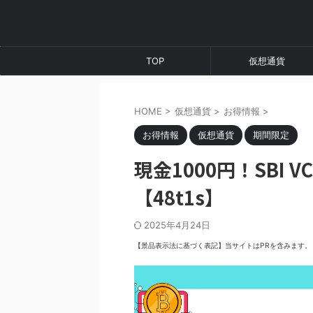
TOP
仮想通貨
HOME
>
仮想通貨
>
お得情報
>
お得情報
仮想通貨
期間限定
現金1000円！SBI
【48t1s】
2025年4月24日
【景品表示法に基づく表記】当サイトはPRを含みます。