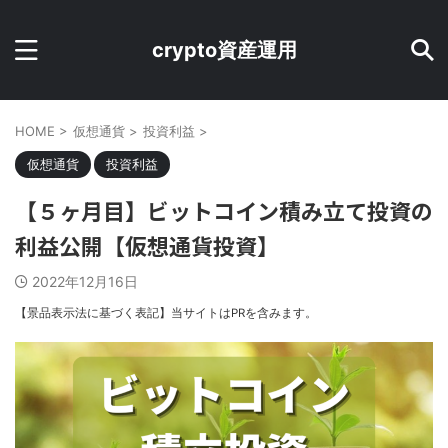
crypto資産運用
HOME
>
仮想通貨
>
投資利益
>
仮想通貨
投資利益
【５ヶ月目】ビットコイン積み立て投資の
利益公開【仮想通貨投資】
2022年12月16日
【景品表示法に基づく表記】当サイトはPRを含みます。