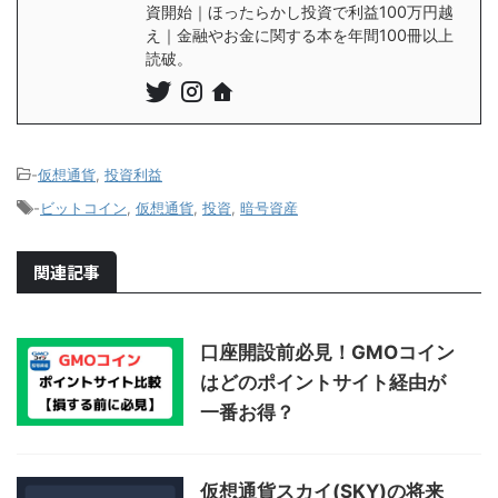
資開始｜ほったらかし投資で利益100万円越
え｜金融やお金に関する本を年間100冊以上
読破。
-
仮想通貨
,
投資利益
-
ビットコイン
,
仮想通貨
,
投資
,
暗号資産
関連記事
口座開設前必見！GMOコイン
はどのポイントサイト経由が
一番お得？
仮想通貨スカイ(SKY)の将来