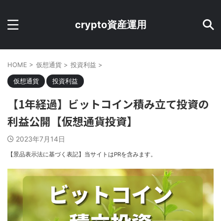
crypto資産運用
HOME
>
仮想通貨
>
投資利益
>
仮想通貨
投資利益
【1年経過】ビットコイン積み立て投資の
利益公開【仮想通貨投資】
2023年7月14日
【景品表示法に基づく表記】当サイトはPRを含みます。