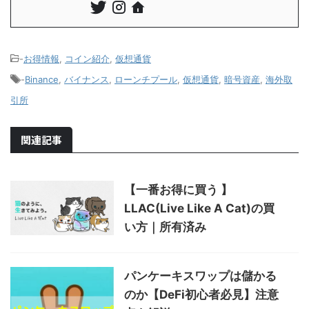
-
お得情報
,
コイン紹介
,
仮想通貨
-
Binance
,
バイナンス
,
ローンチプール
,
仮想通貨
,
暗号資産
,
海外取
引所
関連記事
【一番お得に買う 】
LLAC(Live Like A Cat)の買
い方｜所有済み
パンケーキスワップは儲かる
のか【DeFi初心者必見】注意