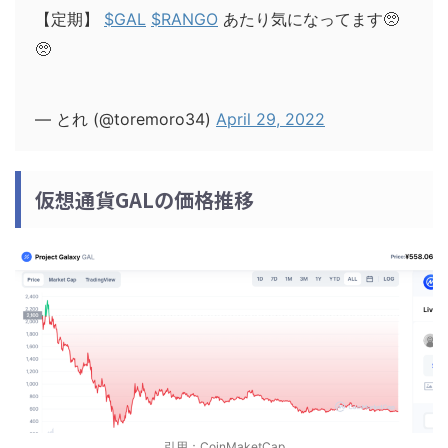
【定期】
$GAL
$RANGO
あたり気になってます🥺
🥺
— とれ (@toremoro34)
April 29, 2022
仮想通貨GALの価格推移
引用：
CoinMaketCap