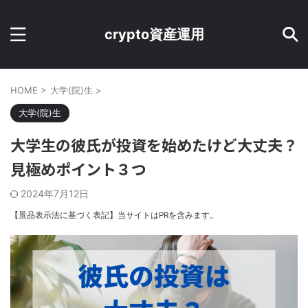
crypto資産運用
HOME
>
大学(院)生
>
大学(院)生
大学生の彼氏が投資を始めたけど大丈夫？
見極めポイント３つ
2024年7月12日
【景品表示法に基づく表記】当サイトはPRを含みます。