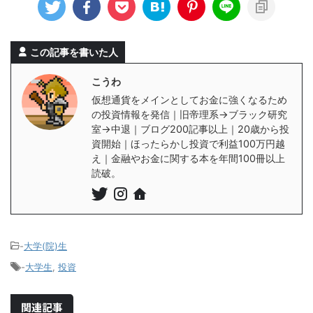
この記事を書いた人
こうわ
仮想通貨をメインとしてお金に強くなるため
の投資情報を発信｜旧帝理系→ブラック研究
室→中退｜ブログ200記事以上｜20歳から投
資開始｜ほったらかし投資で利益100万円越
え｜金融やお金に関する本を年間100冊以上
読破。
-
大学(院)生
-
大学生
,
投資
関連記事