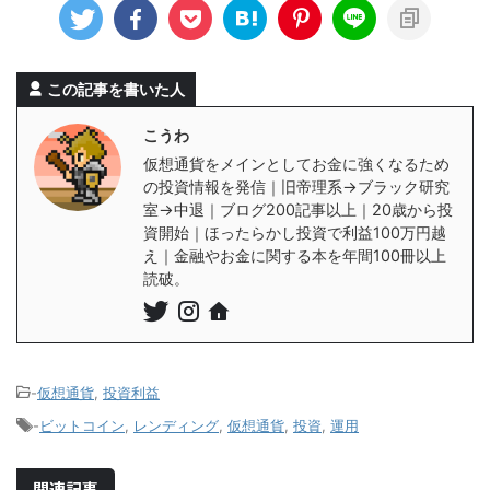
この記事を書いた人
こうわ
仮想通貨をメインとしてお金に強くなるため
の投資情報を発信｜旧帝理系→ブラック研究
室→中退｜ブログ200記事以上｜20歳から投
資開始｜ほったらかし投資で利益100万円越
え｜金融やお金に関する本を年間100冊以上
読破。
-
仮想通貨
,
投資利益
-
ビットコイン
,
レンディング
,
仮想通貨
,
投資
,
運用
関連記事