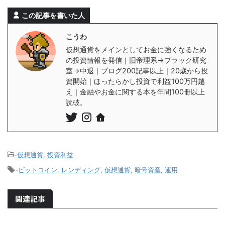
この記事を書いた人
こうわ
仮想通貨をメインとしてお金に強くなるため
の投資情報を発信｜旧帝理系→ブラック研究
室→中退｜ブログ200記事以上｜20歳から投
資開始｜ほったらかし投資で利益100万円越
え｜金融やお金に関する本を年間100冊以上
読破。
-
仮想通貨
,
投資利益
-
ビットコイン
,
レンディング
,
仮想通貨
,
暗号資産
,
運用
関連記事