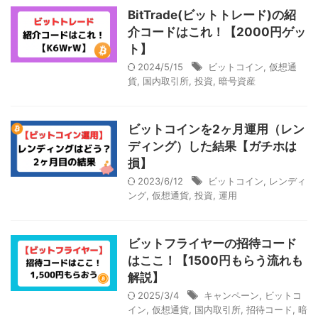
BitTrade(ビットトレード)の紹
介コードはこれ！【2000円ゲッ
ト】
2024/5/15
ビットコイン
,
仮想通
貨
,
国内取引所
,
投資
,
暗号資産
ビットコインを2ヶ月運用（レン
ディング）した結果【ガチホは
損】
2023/6/12
ビットコイン
,
レンディ
ング
,
仮想通貨
,
投資
,
運用
ビットフライヤーの招待コード
はここ！【1500円もらう流れも
解説】
2025/3/4
キャンペーン
,
ビットコ
イン
,
仮想通貨
,
国内取引所
,
招待コード
,
暗