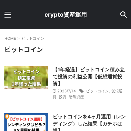
crypto資産運用
HOME
>
ビットコイン
ビットコイン
【1年経過】ビットコイン積み立
て投資の利益公開【仮想通貨投
資】
2023/7/14
ビットコイン
,
仮想通
貨
,
投資
,
暗号資産
ビットコインを4ヶ月運用（レン
ディング）した結果【ガチホは
損】