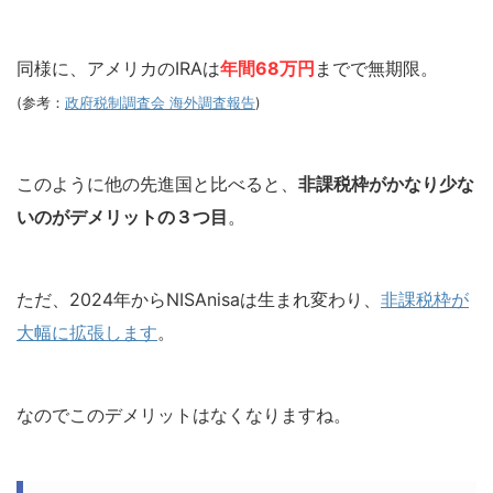
同様に、アメリカのIRAは
年間68万円
までで無期限。
(参考：
政府税制調査会 海外調査報告
)
このように他の先進国と比べると、
非課税枠がかなり少な
いのがデメリットの３つ目
。
ただ、2024年からNISAnisaは生まれ変わり、
非課税枠が
大幅に拡張します
。
なのでこのデメリットはなくなりますね。