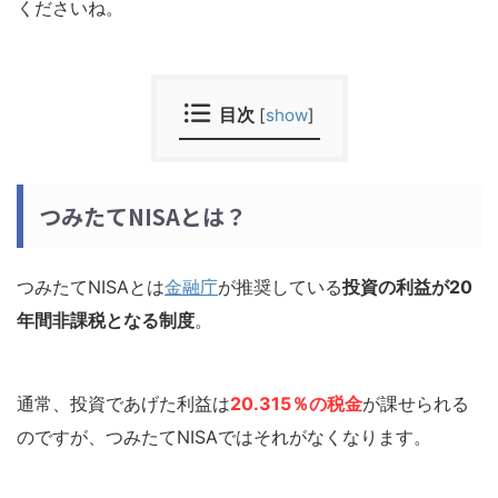
くださいね。
目次
[
show
]
つみたてNISAとは？
つみたてNISAとは
金融庁
が推奨している
投資の利益が20
年間非課税となる制度
。
通常、投資であげた利益は
20.315％
の税金
が課せられる
のですが、つみたてNISAではそれがなくなります。