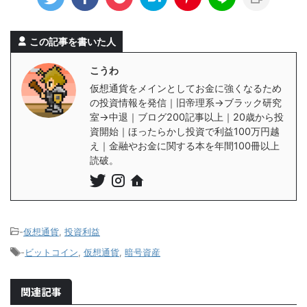
この記事を書いた人
こうわ
仮想通貨をメインとしてお金に強くなるため
の投資情報を発信｜旧帝理系→ブラック研究
室→中退｜ブログ200記事以上｜20歳から投
資開始｜ほったらかし投資で利益100万円越
え｜金融やお金に関する本を年間100冊以上
読破。
-
仮想通貨
,
投資利益
-
ビットコイン
,
仮想通貨
,
暗号資産
関連記事