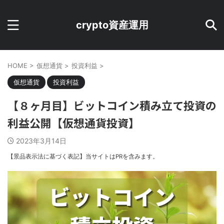
crypto資産運用
HOME
>
仮想通貨
>
投資利益
>
仮想通貨
投資利益
【８ヶ月目】ビットコイン積み立て投資の
利益公開【仮想通貨投資】
2023年3月14日
【景品表示法に基づく表記】当サイトはPRを含みます。