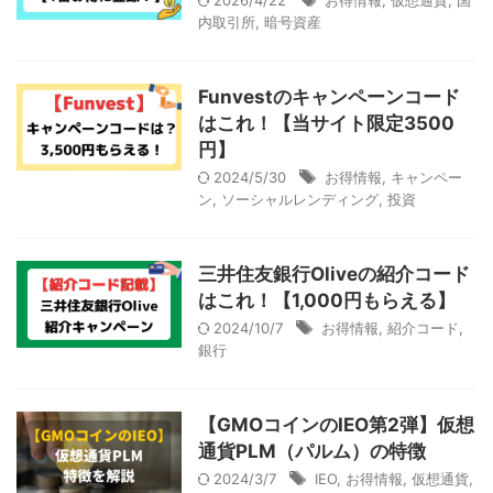
2026/4/22
お得情報
,
仮想通貨
,
国
内取引所
,
暗号資産
Funvestのキャンペーンコード
はこれ！【当サイト限定3500
円】
2024/5/30
お得情報
,
キャンペー
ン
,
ソーシャルレンディング
,
投資
三井住友銀行Oliveの紹介コード
はこれ！【1,000円もらえる】
2024/10/7
お得情報
,
紹介コード
,
銀行
【GMOコインのIEO第2弾】仮想
通貨PLM（パルム）の特徴
2024/3/7
IEO
,
お得情報
,
仮想通貨
,