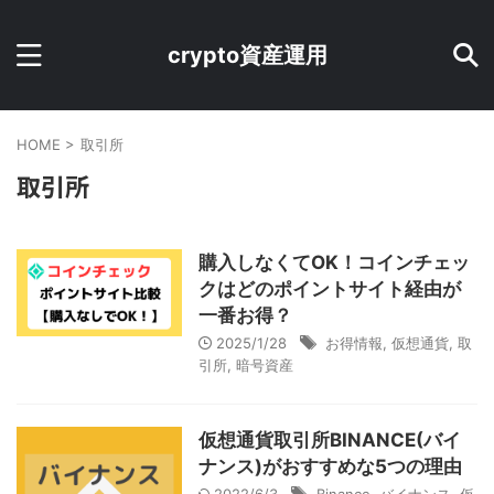
crypto資産運用
HOME
>
取引所
取引所
購入しなくてOK！コインチェッ
クはどのポイントサイト経由が
一番お得？
2025/1/28
お得情報
,
仮想通貨
,
取
引所
,
暗号資産
仮想通貨取引所BINANCE(バイ
ナンス)がおすすめな5つの理由